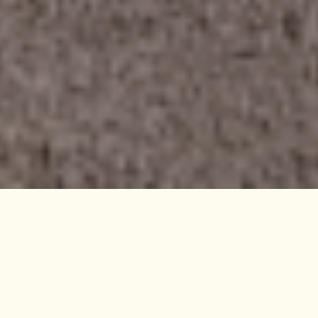
SCHULLANDHEIM GERABERG
Das Schullandheim ist geeignet für 2
Schulklassen, besonders für Grundschulklassen,
Sekundarstufe I und Sekundarstufe II.