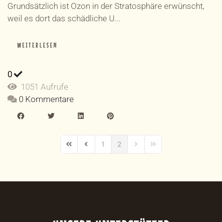
Grundsätzlich ist Ozon in der Stratosphäre erwünscht,
weil es dort das schädliche U...
WEITERLESEN
0
1051 Aufrufe
0 Kommentare
1
2
First Page
Previous Page
Next Page
Last Page